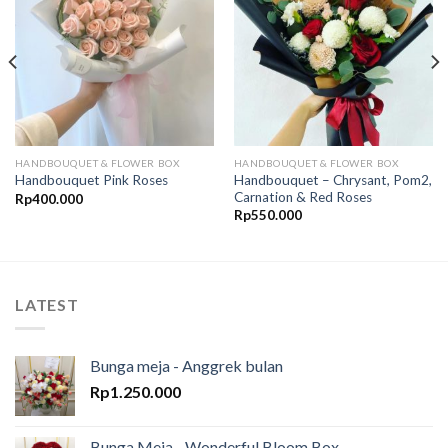
Wishlist
Wishlist
HANDBOUQUET & FLOWER BOX
HANDBOUQUET & FLOWER BOX
Handbouquet – Chrysant, Pom2,
Handbouquet Pink Roses
Carnation & Red Roses
Rp
400.000
Rp
550.000
LATEST
Bunga meja - Anggrek bulan
Rp
1.250.000
Bunga Meja - Wonderful Bloom Box