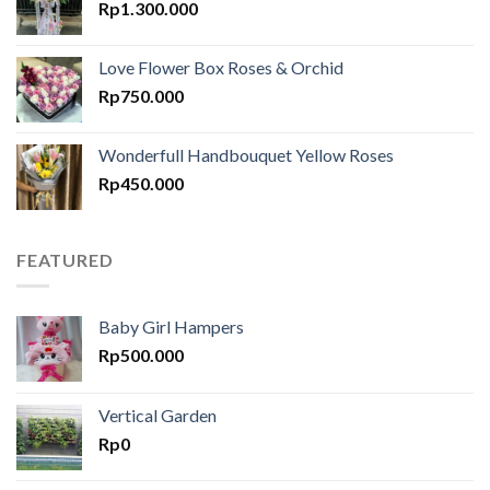
Rp
1.300.000
Love Flower Box Roses & Orchid
Rp
750.000
Wonderfull Handbouquet Yellow Roses
Rp
450.000
FEATURED
Baby Girl Hampers
Rp
500.000
Vertical Garden
Rp
0