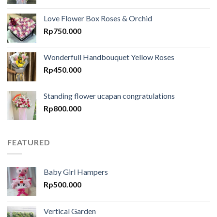
Love Flower Box Roses & Orchid
Rp
750.000
Wonderfull Handbouquet Yellow Roses
Rp
450.000
Standing flower ucapan congratulations
Rp
800.000
FEATURED
Baby Girl Hampers
Rp
500.000
Vertical Garden