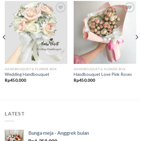
Add to
Add to
Wishlist
Wishlist
HANDBOUQUET & FLOWER BOX
HANDBOUQUET & FLOWER BOX
Wedding Handbouquet
Handbouquet Love Pink Roses
Rp
450.000
Rp
450.000
LATEST
Bunga meja - Anggrek bulan
Rp
1.250.000