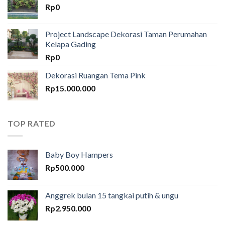
Rp
0
Project Landscape Dekorasi Taman Perumahan
Kelapa Gading
Rp
0
Dekorasi Ruangan Tema Pink
Rp
15.000.000
TOP RATED
Baby Boy Hampers
Rp
500.000
Anggrek bulan 15 tangkai putih & ungu
Rp
2.950.000