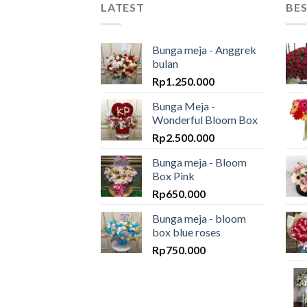
LATEST
BES
Bunga meja - Anggrek
bulan
Rp
1.250.000
Bunga Meja -
Wonderful Bloom Box
Rp
2.500.000
Bunga meja - Bloom
Box Pink
Rp
650.000
Bunga meja - bloom
box blue roses
Rp
750.000