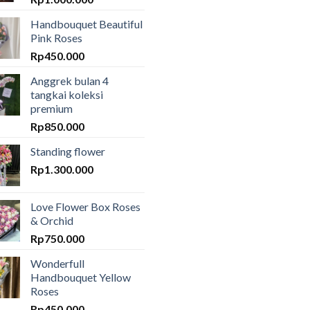
Handbouquet Beautiful
Pink Roses
Rp
450.000
Anggrek bulan 4
tangkai koleksi
premium
Rp
850.000
Standing flower
Rp
1.300.000
Love Flower Box Roses
& Orchid
Rp
750.000
Wonderfull
Handbouquet Yellow
Roses
Rp
450.000