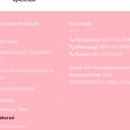
TEGORI PRODUK
KONTAK
Handphone:
0857-10-300
ga Papan
Whatsapp:
0857-10-3000
NDBOUQUET & FLOWER
Rumah:
021-53674429
X
Email:
alairaflorist@gmail.co
GA ANGGREK & BUNGA
Rekening Bank:
BCA
JA
2290024300 (A/N Rizky Akba
NDING FLOWER
oration
andscape Taman
ekorasi
ertical Garden