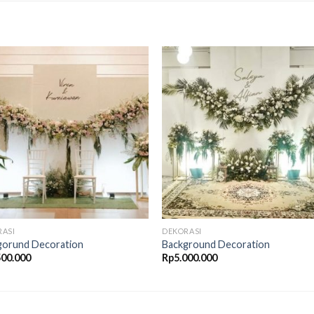
Add to
Add 
Wishlist
Wishl
RASI
DEKORASI
gorund Decoration
Background Decoration
500.000
Rp
5.000.000