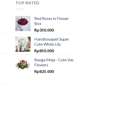
TOP RATED
Red Roses in Flower
Box
Rp
350.000
Handbouquet Super
Cute White Lily
Rp
850.000
Bunga Meja - Cute Vas
Flowers
Rp
825.000