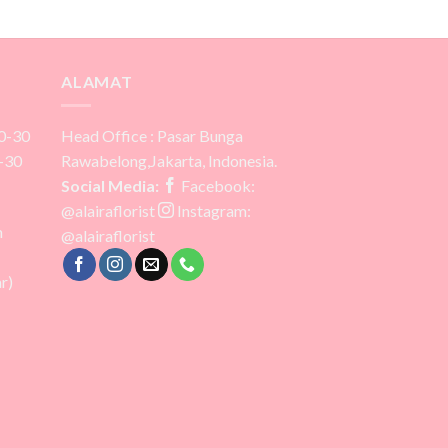
ALAMAT
0-30
Head Office : Pasar Bunga
-30
Rawabelong,Jakarta, Indonesia.
Social Media:
Facebook:
@alairaflorist
Instagram:
m
@alairaflorist
r)