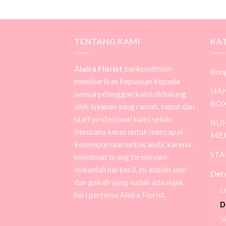
TENTANG KAMI
KA
Alaira Florist
berkomitmen
Bun
memberikan kepuasan kepada
HA
semua pelanggan kami didukung
BO
oleh layanan yang ramah, cepat dan
staff profesional kami selalu
BUN
berusaha keras untuk mencapai
ME
kesempurnaan untuk anda, karena
STA
membuat orang tersenyum
bukanlah hal kecil, ini adalah seni
Dec
dan gairah yang sudah ada sejak
L
hari pertama Alaira Florist.
D
V