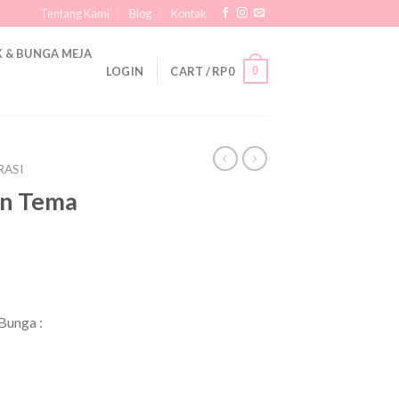
Tentang Kami
Blog
Kontak
 & BUNGA MEJA
0
LOGIN
CART /
RP
0
RASI
an Tema
Bunga :