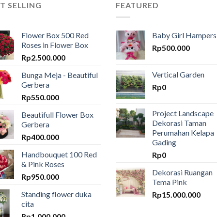
T SELLING
FEATURED
Flower Box 500 Red
Baby Girl Hampers
Roses in Flower Box
Rp
500.000
Rp
2.500.000
Vertical Garden
Bunga Meja - Beautiful
Gerbera
Rp
0
Rp
550.000
Project Landscape
Beautifull Flower Box
Dekorasi Taman
Gerbera
Perumahan Kelapa
Rp
400.000
Gading
Handbouquet 100 Red
Rp
0
& Pink Roses
Dekorasi Ruangan
Rp
950.000
Tema Pink
Standing flower duka
Rp
15.000.000
cita
Rp
1.000.000