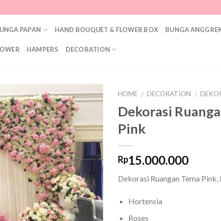
UNGA PAPAN
HAND BOUQUET & FLOWER BOX
BUNGA ANGGREK
LOWER
HAMPERS
DECORATION
HOME
DECORATION
DEKO
/
/
Dekorasi Ruang
Add to
Pink
Wishlist
15.000.000
Rp
Dekorasi Ruangan Tema Pink, 
Hortensia
Roses