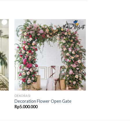
to
Add to
ist
Wishlist
DEKORASI
Decoration Flower Open Gate
Rp
5.000.000