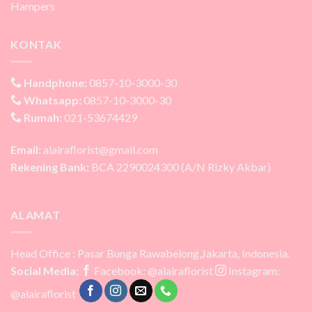
Hampers
KONTAK
Handphone:
0857-10-3000-30
Whatsapp:
0857-10-3000-30
Rumah:
021-53674429
Email:
alairaflorist@gmail.com
Rekening Bank:
BCA 2290024300 (A/N Rizky Akbar)
ALAMAT
Head Office : Pasar Bunga Rawabelong,Jakarta, Indonesia.
Social Media:
Facebook: @alairaflorist
Instagram:
@alairaflorist