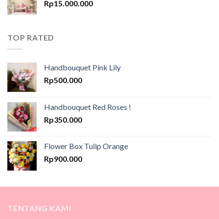
Rp
15.000.000
TOP RATED
Handbouquet Pink Lily
Rp
500.000
Handbouquet Red Roses !
Rp
350.000
Flower Box Tulip Orange
Rp
900.000
TENTANG KAMI