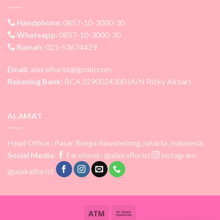
Handphone:
0857-10-3000-30
Whatsapp:
0857-10-3000-30
Rumah:
021-53674429
Email:
alairaflorist@gmail.com
Rekening Bank:
BCA 2290024300 (A/N Rizky Akbar)
ALAMAT
Head Office : Pasar Bunga Rawabelong,Jakarta, Indonesia.
Social Media:
Facebook: @alairaflorist
Instagram:
@alairaflorist