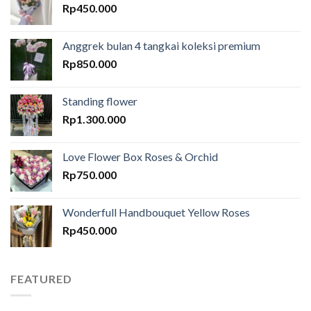
Rp
450.000
Anggrek bulan 4 tangkai koleksi premium
Rp
850.000
Standing flower
Rp
1.300.000
Love Flower Box Roses & Orchid
Rp
750.000
Wonderfull Handbouquet Yellow Roses
Rp
450.000
FEATURED