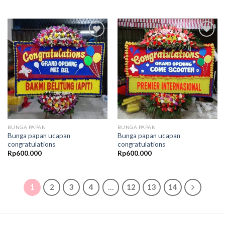
Add to
Add to
Wishlist
Wishlist
BUNGA PAPAN
BUNGA PAPAN
Bunga papan ucapan
Bunga papan ucapan
congratulations
congratulations
Rp
600.000
Rp
600.000
1
2
3
4
…
12
13
14