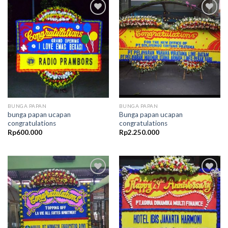
Add to
Add to
Wishlist
Wishlist
BUNGA PAPAN
BUNGA PAPAN
bunga papan ucapan
Bunga papan ucapan
congratulations
congratulations
Rp
600.000
Rp
2.250.000
Add to
Add to
Wishlist
Wishlist