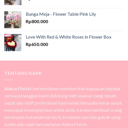
Bunga Meja - Flower Table Pink Lily
Rp
800.000
Love With Red & White Roses in Flower Box
Rp
650.000
TENTANG KAMI
Alaira Florist
berkomitmen memberikan kepuasan kepada
semua pelanggan kami didukung oleh layanan yang ramah,
cepat dan staff profesional kami selalu berusaha keras untuk
mencapai kesempurnaan untuk anda, karena membuat orang
tersenyum bukanlah hal kecil, ini adalah seni dan gairah yang
sudah ada sejak hari pertama Alaira Florist.