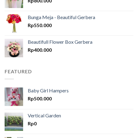
Rp
800.000
Bunga Meja - Beautiful Gerbera
Rp
550.000
Beautifull Flower Box Gerbera
Rp
400.000
FEATURED
Baby Girl Hampers
Rp
500.000
Vertical Garden
Rp
0