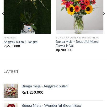
Wishlist
Wishlist
ANGGREK
BUNGA ANGGREK & BUNGA MEJA
Bunga Meja – Beuatiful Mixed
Anggrek bulan 3 Tangkai
Flower in Vas
Rp
650.000
Rp
700.000
LATEST
Bunga meja - Anggrek bulan
Rp
1.250.000
Bunga Meja - Wonderful Bloom Box