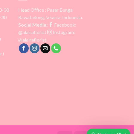
0-30
Head Office : Pasar Bunga
-30
Rawabelong,Jakarta, Indonesia.
Social Media:
Facebook:
@alairaflorist
Instagram:
m
@alairaflorist
r)