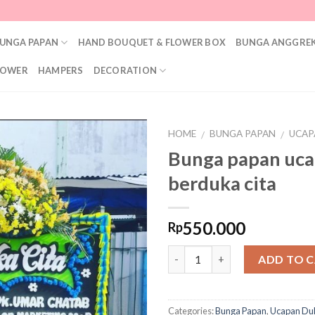
UNGA PAPAN
HAND BOUQUET & FLOWER BOX
BUNGA ANGGREK
LOWER
HAMPERS
DECORATION
HOME
BUNGA PAPAN
UCAP
/
/
Bunga papan uca
Add to
berduka cita
Wishlist
550.000
Rp
Quantity
ADD TO 
Categories:
Bunga Papan
,
Ucapan Du