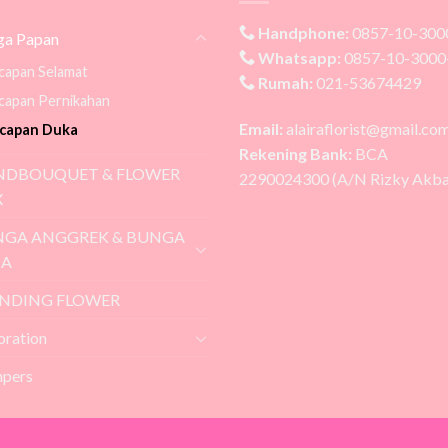
Handphone:
0857-10-300
ga Papan
Whatsapp:
0857-10-3000
capan Selamat
Rumah:
021-53674429
capan Pernikahan
Email:
alairaflorist@gmail.co
capan Duka
Rekening Bank:
BCA
NDBOUQUET & FLOWER
2290024300 (A/N Rizky Akba
X
GA ANGGREK & BUNGA
JA
NDING FLOWER
oration
pers