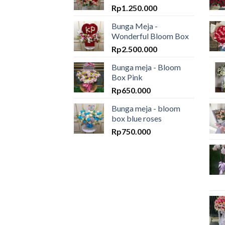
Rp
1.250.000
Bunga Meja -
Wonderful Bloom Box
Rp
2.500.000
Bunga meja - Bloom
Box Pink
Rp
650.000
Bunga meja - bloom
box blue roses
Rp
750.000