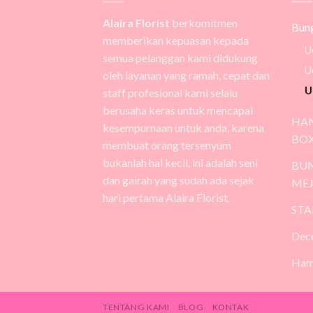
Alaira Florist
berkomitmen
Bun
memberikan kepuasan kepada
U
semua pelanggan kami didukung
U
oleh layanan yang ramah, cepat dan
U
staff profesional kami selalu
berusaha keras untuk mencapai
HA
kesempurnaan untuk anda, karena
BO
membuat orang tersenyum
bukanlah hal kecil, ini adalah seni
BUN
dan gairah yang sudah ada sejak
ME
hari pertama Alaira Florist.
STA
Dec
Ham
TENTANG KAMI
BLOG
KONTAK