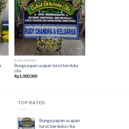
to
Add to
ist
Wishlist
BUNGA PAPAN
a
Bunga papan ucapan turut berduka
cita
Rp
1.000.000
TOP RATED
Bunga papan ucapan
turut berduka cita