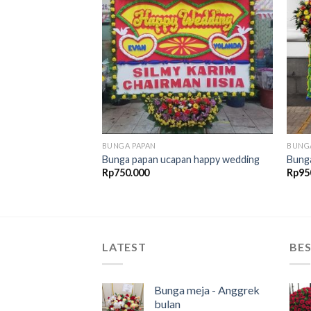
Add to
Add to
Wishlist
Wishlist
BUNGA PAPAN
BUNG
n turut berduka
Bunga papan ucapan happy wedding
Bung
Rp
750.000
Rp
95
LATEST
BES
Bunga meja - Anggrek
bulan