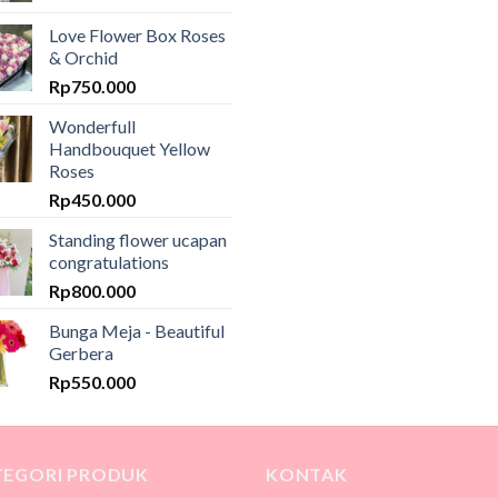
Love Flower Box Roses
& Orchid
Rp
750.000
Wonderfull
Handbouquet Yellow
Roses
Rp
450.000
Standing flower ucapan
congratulations
Rp
800.000
Bunga Meja - Beautiful
Gerbera
Rp
550.000
TEGORI PRODUK
KONTAK