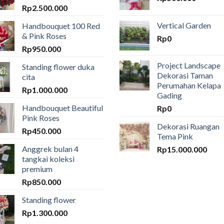
Rp
2.500.000
Vertical Garden
Handbouquet 100 Red
& Pink Roses
Rp
0
Rp
950.000
Project Landscape
Standing flower duka
Dekorasi Taman
cita
Perumahan Kelapa
Rp
1.000.000
Gading
Handbouquet Beautiful
Rp
0
Pink Roses
Dekorasi Ruangan
Rp
450.000
Tema Pink
Anggrek bulan 4
Rp
15.000.000
tangkai koleksi
premium
Rp
850.000
Standing flower
Rp
1.300.000