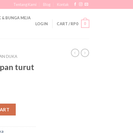
Tentang Kami
Blog
Kontak
 & BUNGA MEJA
0
LOGIN
CART /
RP
0
AN DUKA
pan turut
CART
ka