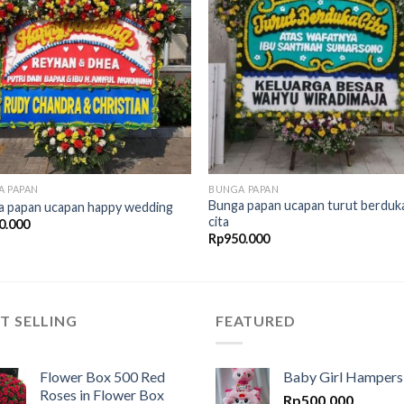
Add to
Add 
Wishlist
Wishl
A PAPAN
BUNGA PAPAN
Bunga papan ucapan turut berduk
a papan ucapan happy wedding
cita
0.000
Rp
950.000
T SELLING
FEATURED
Flower Box 500 Red
Baby Girl Hampers
Roses in Flower Box
Rp
500.000